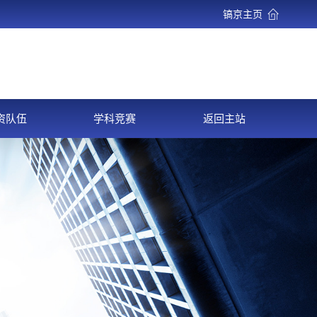
镐京主页
资队伍
学科竞赛
返回主站