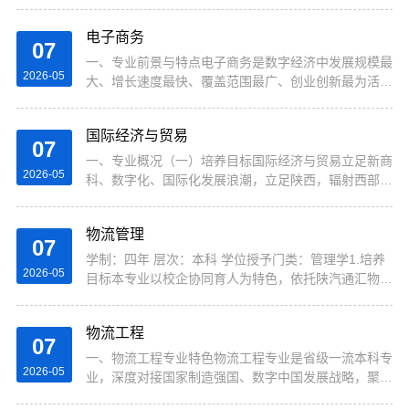
科锐国际、北京飞翮、西安人力资源服务行业协会等产
业标杆，培养人力资源数字化转型领域的复合型专业人
电子商务
才。专业聚焦“智能招聘与高端猎聘”“人力资源数字化
07
运营”两大方向，培养体系围绕“理论筑基-技术强化-场
一、专业前景与特点电子商务是数字经济中发展规模最
2026-05
景实战”三维进阶架构展开：理论层夯实组织行为学、
大、增长速度最快、覆盖范围最广、创业创新最为活跃
人力资源管理六大模块、三支柱模型等学科基础内容；
的重要组成部分。发展电子商务对我国数字经济发展的
技术层植入数据分析与可视化、...
重要性不言而喻。从最新的社会调查数据来看，大部分
国际经济与贸易
企业已经...
07
一、专业概况（一）培养目标国际经济与贸易立足新商
2026-05
科、数字化、国际化发展浪潮，立足陕西，辐射西部，
面向全国，紧跟数字经济与现代服务业发展趋势，创新
教学模式与育人范式，融合文理交叉特色，深度融入大
物流管理
数据信息技术、现代管理方法与经济统计工具，联动高
07
校学界与行业企业资源，既夯实专业核心能力，又服务
学制：四年 层次：本科 学位授予门类：管理学1.培养
2026-05
区域中小企业发展，聚焦培养成为具备批判性思维、商
目标本专业以校企协同育人为特色，依托陕汽通汇物流
务表达能力、终身学习素养的高素质应用型人才，坚守
有限公司、中国诚通供应链服务有限公司等企业，开设
以服务为宗旨、以就业为导向、...
生产物流管理特色方向。课程体系深度融合行业需求，
物流工程
以现代物流管理、生产与运作管理等核心课程为主体，
07
与合作企业共建校外实践教学基地，系统培养学生的物
一、物流工程专业特色物流工程专业是省级一流本科专
2026-05
流系统规划能力、生产运营管理能力和创新创业能力，
业，深度对接国家制造强国、数字中国发展战略，聚焦
为制造业和物流业培养高素质复合型专门人才。2.就业
数智化转型背景下物流与供应链领域的人才需求，着力