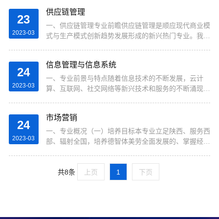
方向·结合行业发展趋势，...
培养物流与供应链工程方向的复合型、创新型精英人
供应链管理
才，核心覆盖数智物流系统、AI+供应链决策、智慧物
23
流与智能制造、物流系统规划设计、数字孪生与仿真优
一、供应链管理专业前瞻供应链管理是顺应现代商业模
2023-03
化、物流运营与智能管控等前沿方向。本专业基于
式与生产模式创新趋势发展形成的新兴热门专业。我国
OBE成果导向教育理念构建人才培养体系，以物流系
在建设现代化经济体系时，要在现代供应链等领域培育
统数智化规划设计与智能运维为主线，...
新增长点、形成新动能。21世纪的商业竞争不再是企
信息管理与信息系统
业与企业间...
24
一、专业前景与特点随着信息技术的不断发展，云计
2023-03
算、互联网、社交网络等新兴技术和服务的不断涌现与
广泛应用，数据种类日益增多，数据规模急剧增长，大
数据时代已经悄然到来，我们依然生活在信息的海洋
市场营销
里。“一切以...
24
一、专业概况（一）培养目标本专业立足陕西、服务西
2023-03
部、辐射全国，培养德智体美劳全面发展的、掌握经济
学的基本原理、市场营销的基本理论与实务，熟悉市场
营销的基本知识和技能、互联网平台使用和推广的人
共8条
才。使学生...
上页
1
下页