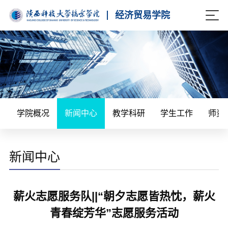
经济贸易学院
学院概况
新闻中心
教学科研
学生工作
师资
新闻中心
薪火志愿服务队||“朝夕志愿皆热忱，薪火
青春绽芳华”志愿服务活动