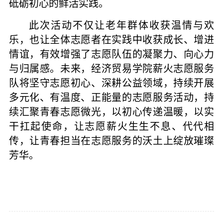
砥砺初心的鲜活实践。
此次活动不仅让老年群体收获温情与欢
乐，也让全体志愿者在实践中收获成长、增进
情谊，有效增强了志愿队伍的凝聚力、向心力
与归属感。未来，经济贸易学院薪火志愿服务
队将坚守志愿初心、深耕公益领域，持续开展
多元化、有温度、正能量的志愿服务活动，持
续汇聚青春志愿微光，以初心传递温暖，以实
干扛起使命，让志愿薪火生生不息、代代相
传，让青春担当在志愿服务的沃土上绽放璀璨
芳华。