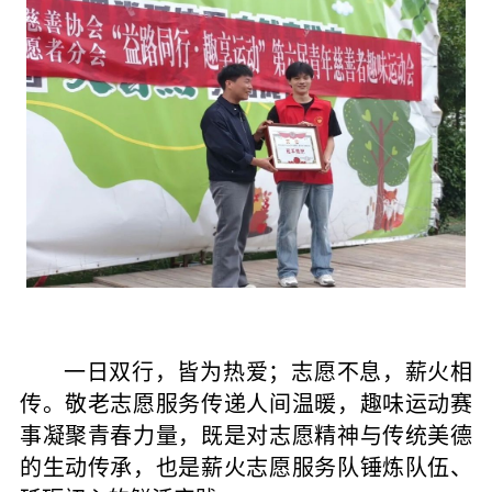
一日双行，皆为热爱；志愿不息，薪火相
传。敬老志愿服务传递人间温暖，趣味运动赛
事凝聚青春力量，既是对志愿精神与传统美德
的生动传承，也是薪火志愿服务队锤炼队伍、