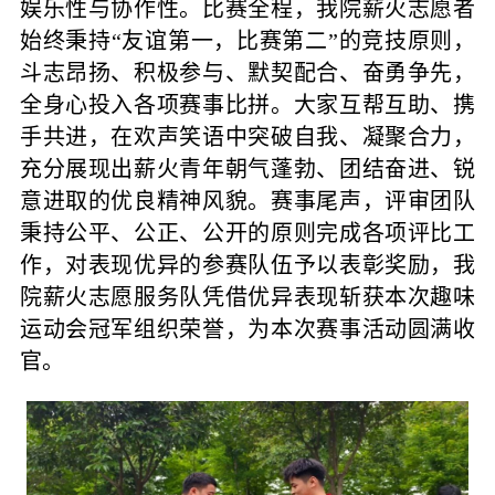
娱乐性与协作性。比赛全程，我院薪火志愿者
始终秉持
“
友谊第一，比赛第二
”
的竞技原则，
斗志昂扬、积极参与、默契配合、奋勇争先，
全身心投入各项赛事比拼。大家互帮互助、携
手共进，在欢声笑语中突破自我、凝聚合力，
充分展现出薪火青年朝气蓬勃、团结奋进、锐
意进取的优良精神风貌。赛事尾声，评审团队
秉持公平、公正、公开的原则完成各项评比工
作，对表现优异的参赛队伍予以表彰奖励，我
院薪火志愿服务队凭借优异表现斩获本次趣味
运动会冠军组织荣誉，为本次赛事活动圆满收
官。