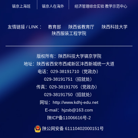
镐京上海班
镐京人在海外
经济管理综合实验 教学示范中心
友情链接 / LINK ：
教育部
陕西省教育厅
陕西科技大学
陕西服装工程学院
版权所有：陕西科技大学镐京学院
地址：陕西省西安市西咸新区沣西新城统一大道
电话：029-38191710（党政办）
029-38191751（招就处）
传真：029-38191705（党政办）
029-38191750（招就处）
网址：http://www.kdhj-edu.net
E-mail：hjzsb@163.com
陕ICP备11006616号-2
陕公网安备
61110402000151
号