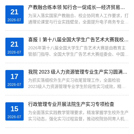
教学骨干，围绕数智化商科教学改革、...
办。本次会议由吉隆坡科技大学、中国丝路集团联合主
产教融合练本领 知行合一促成长—经济贸易学院电子商务专业赴陕西伊泽钎星文化传媒开展生产实习
办。陕西科技大学镐京学院学生处副处长唐鹏程、教务
21
处副处长刘晓庆，经济贸易学院数字贸易系主任杨哲副
为深入落实国家产教融合、校企协同育人工作要求，打
2026-07
教授、物流系主任蔡晓华副教授、国际经济与贸易专业
通理论课堂与行业实践壁垒，全面提升电子商务专业学
专任教师周冰组成代表团现场参会，与马来西亚高校、
生实操能力、岗位适应力与职业综合素养，陕西科技大
国内头部外贸企业、...
学镐京学院经济贸易学院组织电子商务专业2301和专
喜报丨第十八届全国大学生广告艺术大赛我校喜获省奖
升本B2501学生分两批前往陕西伊泽钎星文化传媒有限
21
公司开展集中生产实习，以真实电商运营场景为实训课
2026年第十八届全国大学生广告艺术大赛是由教育主
2026-07
堂，推动专业教学与行业岗位需求精准对接。本次实习
管部门指导、全国大学生广告艺术大赛组委会、中国传
前期，学院与陕西伊泽钎星文化传媒有限公司签订正式
媒大学、大广赛文化传播（北京）有限公司共同举办的
《实习合作协议》，明确校企双方育人职责、...
国家级A类竞赛，参赛作品涵盖了多个领域，包括但不
我院 2023 级人力资源管理专业生产实习圆满落幕
限于平面类、视频类、动画类、互动类、广播类、策划
17
类、文案类等，命题涉及泡泡玛特、哇哈哈、朗圣药业
为抓实落细校外生产实习收尾管理工作，全面检验
2026-07
等多个品牌，旨在充分展示学生的艺术才华和创意能
2023级人力资源管理专业学生阶段性实习成效，精准
力。全国大学生广告艺术大赛自2005年第1届至今，遵
掌握学生实习收获与成长情况，近日，我院人力资源管
循“促进教改、启迪智慧、...
理专业教师杨琪、李萌、蒲润思分批次前往未央区人民
行政管理专业开展法院生产实习专项检查
法院、陕西芮伯风光同创新能源科技有限公司两大实习
15
基地开展实地走访、座谈、考核工作，为本年度人力资
为全面落实实践教学管理要求，精准掌握学生校外生产
2026-07
源专业双场景生产实习画上圆满句号。本次23级人力
实习动态，强化实习过程监督，推动校院协同育人机制
专业生产实习自2026年6月29日起正式启动，采用 “政
走深走实，进一步提升行政管理专业实践教学质量，近
务法院 + 新能源企业” 双平台分流实践模式。...
日，我院行政管理专业教研室主任张红珍老师带领专任