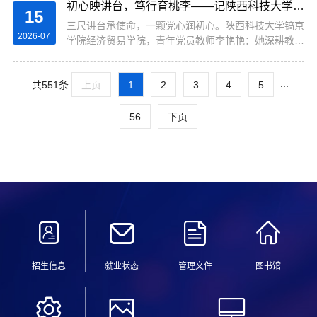
初心映讲台，笃行育桃李——记陕西科技大学镐京学院青年党员教师李艳艳
教师黄戏老师、李艳艳老师一行，赴西安市未央区人民
15
法院下辖的大明宫人民法庭、汉城人民法庭及高铁新城
三尺讲台承使命，一颗党心润初心。陕西科技大学镐京
2026-07
人民法庭，开展2026年度学生生产实习专项走访检查
学院经济贸易学院，青年党员教师李艳艳：她深耕教学
工作。检查过程中，教研室教师团队深入法庭实习一
一线，坚守育人初心；她扎根专业课堂，潜心教学创
线，实地察看学生办公工位、...
新；她关注学生成长，传递师者温情。自入职以来，李
...
共551条
艳艳同志始终以共产党员的标准严格要求自己，把党性
上页
1
2
3
4
5
修养融入教育教学、科研探索与学生培养的全过程，围
绕社会保障、基层治理等方向持续深耕，在平凡岗位上
56
下页
默默耕耘，以实际行动诠释着新时代青年党员教师的责
任与担当。以党性铸师魂，...
招生信息
就业状态
管理文件
图书馆