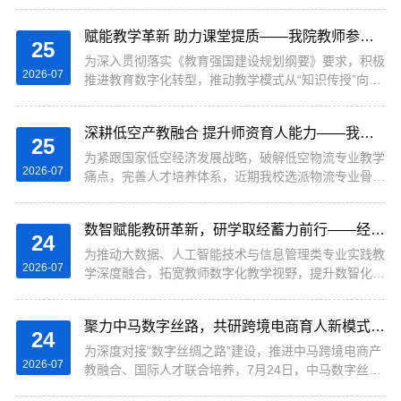
秀院校备赛经验，助力我院经管类学科竞赛提质培优，
2026年7月28日和29日，经济贸易学院专任教师华
赋能教学革新 助力课堂提质——我院教师参加人工智能赋能PBL项目式学习创新设计实战训练营
夏、张红珍赴上海参加由中国商业统计学会主办的统计
25
调查骨干教师实践教学研讨会暨市调大赛指导教师专项
为深入贯彻落实《教育强国建设规划纲要》要求，积极
2026-07
培训会。本次培训会聚焦市调大赛全流程指导能力提
推进教育数字化转型，推动教学模式从“知识传授”向
升，汇聚全国百余所高校经管、统计专业骨干教师，特
“能力建构”深度跃迁，提升教师人工智能素养以及项目
邀省内外重点高校资深教学名师、...
式学习（PBL）课程设计、实操应用能力，2026年7月
深耕低空产教融合 提升师资育人能力——我校教师赴西安参加低空物流技术与运营高峰论坛暨教学能力提升研修班
25日，经济贸易学院专任教师张红珍、华夏赴西安参
25
加“人工智能赋能PBL（项目式学习）创新设计及应用
为紧跟国家低空经济发展战略，破解低空物流专业教学
2026-07
——实战训练营”专题培训。本次训练营由长安大学教
痛点，完善人才培养体系，近期我校选派物流专业骨干
师发展中心联合专业教研机构举办，特邀江南大学陈明
教师赴西安航空学院，参加低空物流技术与运营高峰论
选教授、西南交通大学宋旻玲教授、...
坛暨教学能力提升研修班，与全国多所院校、行业头部
数智赋能教研革新，研学取经蓄力前行——经贸学院教师赴杭参加大数据+人工智能实践教学创新研讨会
企业专家共学共研，全面夯实低空领域教学与实践能
24
力。本次研修为期六天，由西安航空学院、陕西省物流
为推动大数据、人工智能技术与信息管理类专业实践教
2026-07
学会联合主办，汇聚高校教授、民航持证教练、美团无
学深度融合，拓宽教师数字化教学视野，提升数智化实
人机、顺丰丰翼等企业技术负责人，构建“前沿理论+产
训课程建设能力，2026年7月23日至24日，经济贸易
业案例+实操实训”一体化培训体系。...
学院数字贸易系信管专业冯洁心、孙凯丽两名专任教
聚力中马数字丝路，共研跨境电商育人新模式——经贸学院教师代表参加中马数字丝路跨境电商产业学院国际研讨会
师，赴杭州中国（杭州）智慧信息产业园会议中心参加
24
由山东大学管理学院主办、杭州贝腾科技有限公司协办
为深度对接“数字丝绸之路”建设，推进中马跨境电商产
2026-07
的“大数据+人工智能赋能高校实践教学创新研讨会”。
教融合、国际人才联合培养，7月24日，中马数字丝路
本次研讨会面向全国经管、大数据、人工智能相关专业
跨境电商产业学院国际研讨会在吉隆坡科技大学顺利举