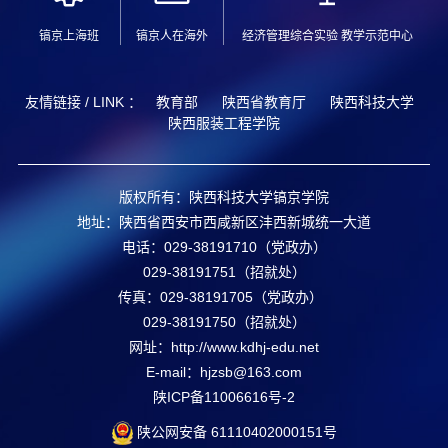
镐京上海班
镐京人在海外
经济管理综合实验 教学示范中心
友情链接 / LINK ：
教育部
陕西省教育厅
陕西科技大学
陕西服装工程学院
版权所有：陕西科技大学镐京学院
地址：陕西省西安市西咸新区沣西新城统一大道
电话：029-38191710（党政办）
029-38191751（招就处）
传真：029-38191705（党政办）
029-38191750（招就处）
网址：http://www.kdhj-edu.net
E-mail：hjzsb@163.com
陕ICP备11006616号-2
陕公网安备
61110402000151
号