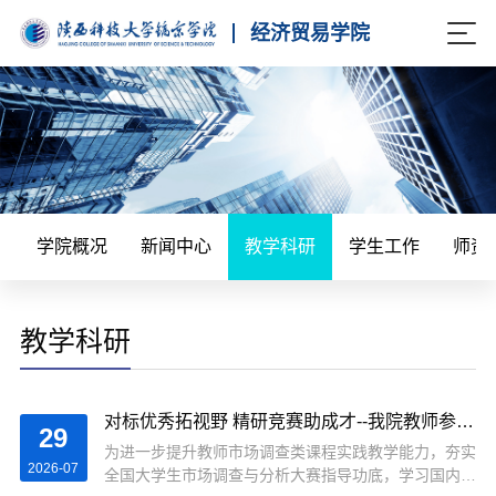
经济贸易学院
学院概况
新闻中心
教学科研
学生工作
师资
教学科研
对标优秀拓视野 精研竞赛助成才--我院教师参加全国统计调查骨干教师实践教学专题培训会
29
为进一步提升教师市场调查类课程实践教学能力，夯实
2026-07
全国大学生市场调查与分析大赛指导功底，学习国内优