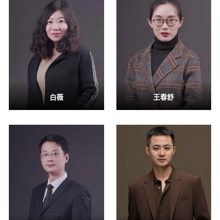
白薇
王春舒