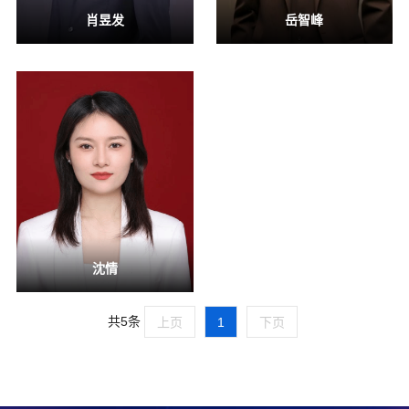
肖昱发
岳智峰
沈情
共5条
上页
1
下页